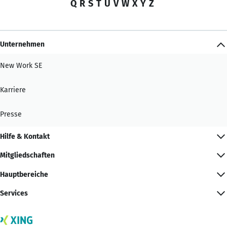
Q
R
S
T
U
V
W
X
Y
Z
Unternehmen
New Work SE
Karriere
Presse
Hilfe & Kontakt
Mitgliedschaften
Hauptbereiche
Services