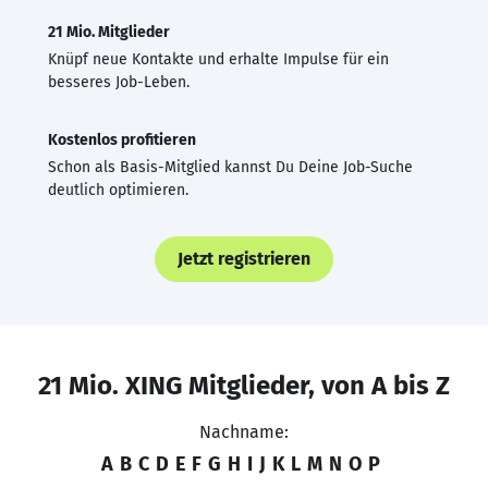
21 Mio. Mitglieder
Knüpf neue Kontakte und erhalte Impulse für ein
besseres Job-Leben.
Kostenlos profitieren
Schon als Basis-Mitglied kannst Du Deine Job-Suche
deutlich optimieren.
Jetzt registrieren
21 Mio. XING Mitglieder, von A bis Z
Nachname:
A
B
C
D
E
F
G
H
I
J
K
L
M
N
O
P