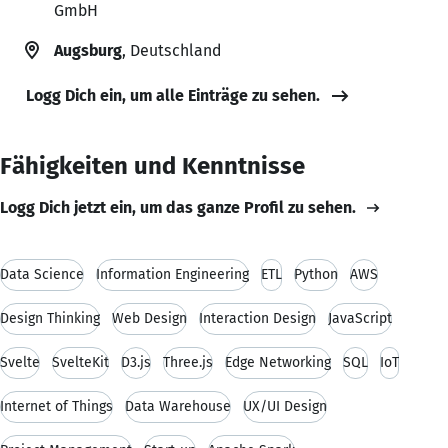
GmbH
Augsburg
, Deutschland
Logg Dich ein, um alle Einträge zu sehen.
Fähigkeiten und Kenntnisse
Logg Dich jetzt ein, um das ganze Profil zu sehen.
Data Science
Information Engineering
ETL
Python
AWS
Design Thinking
Web Design
Interaction Design
JavaScript
Svelte
SvelteKit
D3.js
Three.js
Edge Networking
SQL
IoT
Internet of Things
Data Warehouse
UX/UI Design