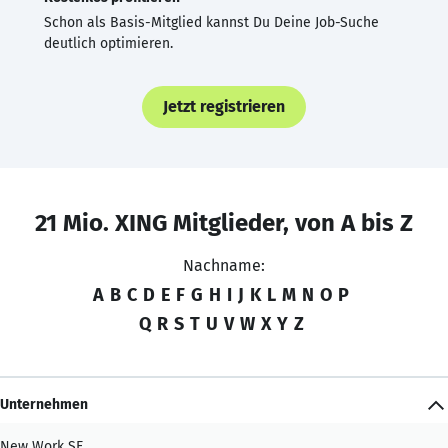
Schon als Basis-Mitglied kannst Du Deine Job-Suche
deutlich optimieren.
Jetzt registrieren
21 Mio. XING Mitglieder, von A bis Z
Nachname:
A
B
C
D
E
F
G
H
I
J
K
L
M
N
O
P
Q
R
S
T
U
V
W
X
Y
Z
Unternehmen
New Work SE