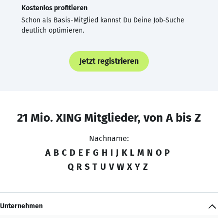
Kostenlos profitieren
Schon als Basis-Mitglied kannst Du Deine Job-Suche
deutlich optimieren.
Jetzt registrieren
21 Mio. XING Mitglieder, von A bis Z
Nachname:
A
B
C
D
E
F
G
H
I
J
K
L
M
N
O
P
Q
R
S
T
U
V
W
X
Y
Z
Unternehmen