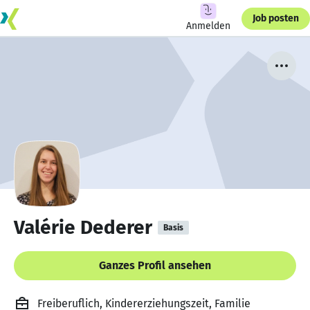
Job posten
Anmelden
Valérie Dederer
Basis
Ganzes Profil ansehen
Freiberuflich, Kindererziehungszeit, Familie