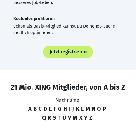
besseres Job-Leben.
Kostenlos profitieren
Schon als Basis-Mitglied kannst Du Deine Job-Suche
deutlich optimieren.
Jetzt registrieren
21 Mio. XING Mitglieder, von A bis Z
Nachname:
A
B
C
D
E
F
G
H
I
J
K
L
M
N
O
P
Q
R
S
T
U
V
W
X
Y
Z