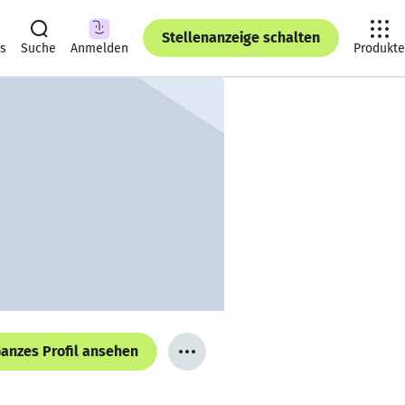
Stellenanzeige schalten
ts
Suche
Anmelden
Produkte
anzes Profil ansehen