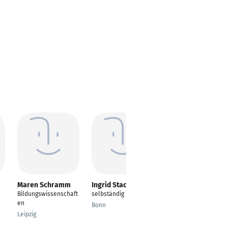
Maren Schramm
Ingrid Stachetzki
Barbara Hagander
Bildungswissenschaft
selbständig
selbständig
en
Bonn
Wien
Leipzig