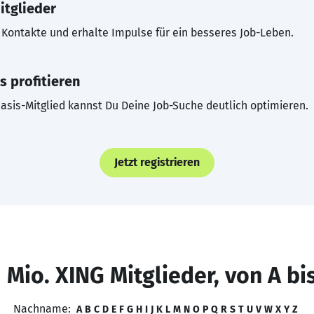
itglieder
Kontakte und erhalte Impulse für ein besseres Job-Leben.
s profitieren
asis-Mitglied kannst Du Deine Job-Suche deutlich optimieren.
Jetzt registrieren
 Mio. XING Mitglieder, von A bi
Nachname:
A
B
C
D
E
F
G
H
I
J
K
L
M
N
O
P
Q
R
S
T
U
V
W
X
Y
Z