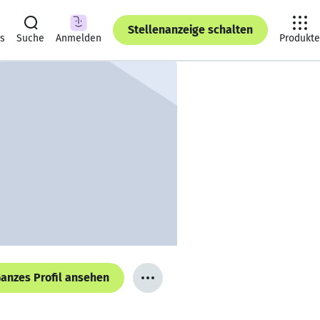
Stellenanzeige schalten
ts
Suche
Anmelden
Produkte
anzes Profil ansehen