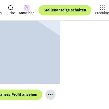
Stellenanzeige schalten
ts
Suche
Anmelden
Produkte
anzes Profil ansehen