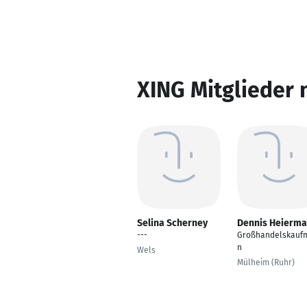
XING Mitglieder 
Selina Scherney
Dennis Heierm
---
Großhandelskauf
n
Wels
Mülheim (Ruhr)