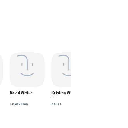
David Wittur
Kristina Wiedeler
Christian Zibell
---
---
---
Leverkusen
Neuss
Solingen