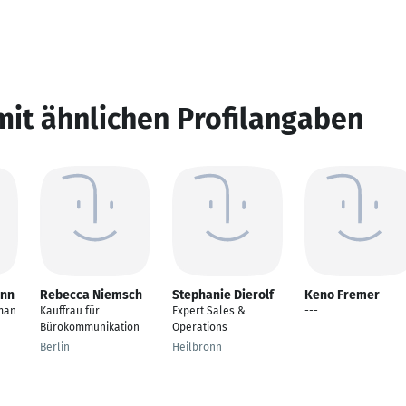
mit ähnlichen Profilangaben
ann
Rebecca Niemsch
Stephanie Dierolf
Keno Fremer
man
Kauffrau für
Expert Sales &
---
Bürokommunikation
Operations
Berlin
Heilbronn