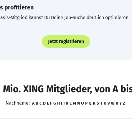
s profitieren
asis-Mitglied kannst Du Deine Job-Suche deutlich optimieren.
Jetzt registrieren
 Mio. XING Mitglieder, von A bi
Nachname:
A
B
C
D
E
F
G
H
I
J
K
L
M
N
O
P
Q
R
S
T
U
V
W
X
Y
Z