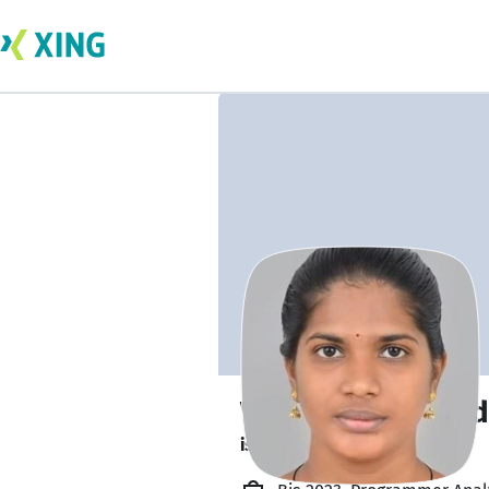
Vandana Chegond
is out learning. 🎓