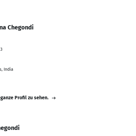
ana Chegondi
23
, India
 ganze Profil zu sehen.
hegondi