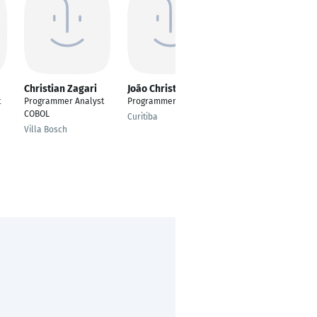
Christian Zagari
João Christ
Jayachand Potluri
t
Programmer Analyst
Programmer Analyst
Senior Programmer
COBOL
Analyst
Curitiba
Villa Bosch
Hyderabad