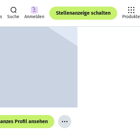
Stellenanzeige schalten
ts
Suche
Anmelden
Produkte
anzes Profil ansehen