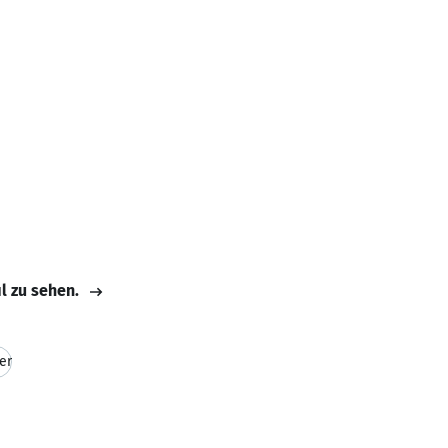
il zu sehen.
er