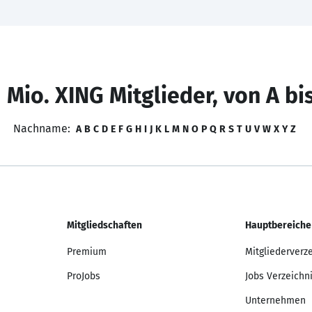
 Mio. XING Mitglieder, von A bi
Nachname:
A
B
C
D
E
F
G
H
I
J
K
L
M
N
O
P
Q
R
S
T
U
V
W
X
Y
Z
Mitgliedschaften
Hauptbereiche
Premium
Mitgliederverz
ProJobs
Jobs Verzeichn
Unternehmen