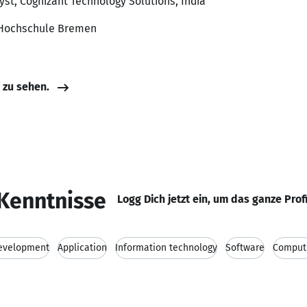
st, Cognizant Technology Solutions, India
, Hochschule Bremen
e zu sehen.
Kenntnisse
Logg Dich jetzt ein, um das ganze Prof
evelopment
Application
Information technology
Software
Comput