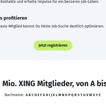
Kontakte und erhalte Impulse für ein besseres Job-Leben.
s profitieren
asis-Mitglied kannst Du Deine Job-Suche deutlich optimieren.
Jetzt registrieren
 Mio. XING Mitglieder, von A bi
Nachname:
A
B
C
D
E
F
G
H
I
J
K
L
M
N
O
P
Q
R
S
T
U
V
W
X
Y
Z