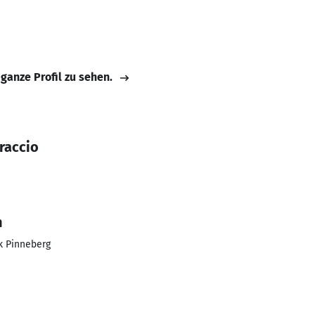
 ganze Profil zu sehen.
raccio
n
k Pinneberg