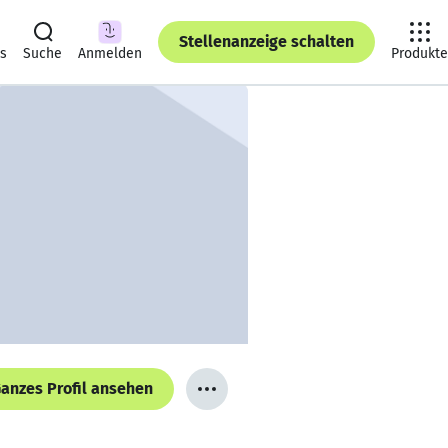
Stellenanzeige schalten
ts
Suche
Anmelden
Produkte
anzes Profil ansehen