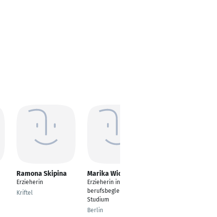
Ramona Skipina
Marika Wichmann
Rick Flatau
Erzieherin
Erzieherin in
---
berufsbegleitendem
Kriftel
Berlin
Studium
Berlin