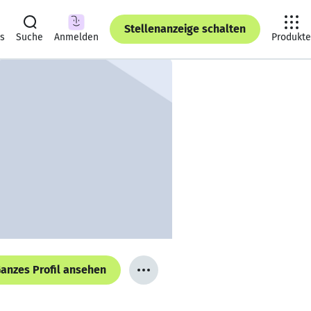
Stellenanzeige schalten
ts
Suche
Anmelden
Produkte
anzes Profil ansehen