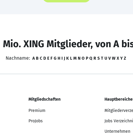
 Mio. XING Mitglieder, von A bi
Nachname:
A
B
C
D
E
F
G
H
I
J
K
L
M
N
O
P
Q
R
S
T
U
V
W
X
Y
Z
Mitgliedschaften
Hauptbereiche
Premium
Mitgliederverz
ProJobs
Jobs Verzeichn
Unternehmen