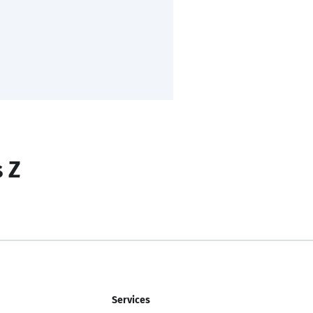
s Z
Services