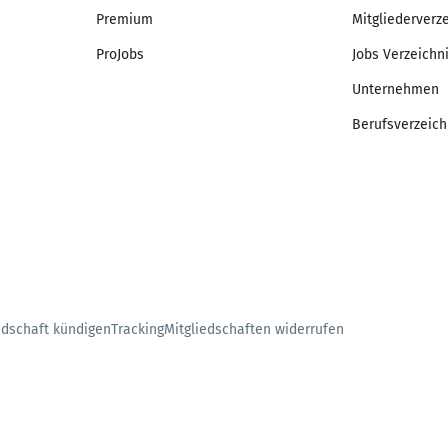
Premium
Mitgliederverz
ProJobs
Jobs Verzeichn
Unternehmen
Berufsverzeich
edschaft kündigen
Tracking
Mitgliedschaften widerrufen