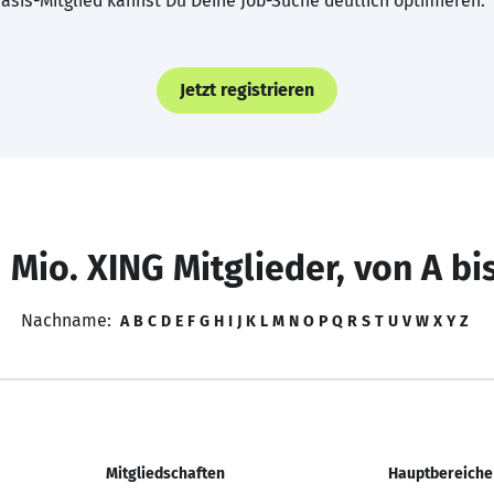
asis-Mitglied kannst Du Deine Job-Suche deutlich optimieren.
Jetzt registrieren
 Mio. XING Mitglieder, von A bi
Nachname:
A
B
C
D
E
F
G
H
I
J
K
L
M
N
O
P
Q
R
S
T
U
V
W
X
Y
Z
Mitgliedschaften
Hauptbereiche