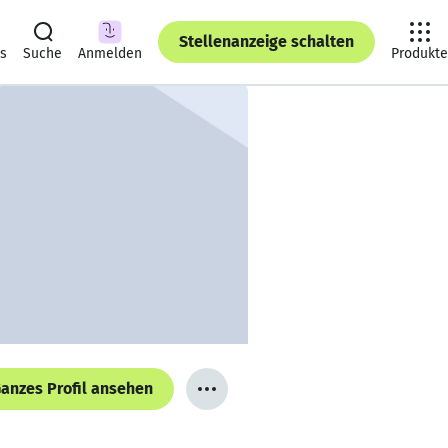
Stellenanzeige schalten
ts
Suche
Anmelden
Produkte
anzes Profil ansehen