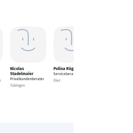
Nicolas
Polina Rüger
Tim Hesse
Stadelmaier
Serviceberaterin
Privatkundenberater
Privatkundenberater
k
Diez
Rietberg
Tübingen