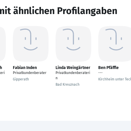
mit ähnlichen Profilangaben
ch
Fabian Inden
Linda Weingärtner
Ben Pfäffle
eri
Privatkundenberater
Privatkundenberateri
---
n
Gipperath
Kirchheim unter Tec
Bad Kreuznach