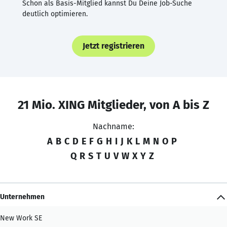
Schon als Basis-Mitglied kannst Du Deine Job-Suche
deutlich optimieren.
Jetzt registrieren
21 Mio. XING Mitglieder, von A bis Z
Nachname:
A
B
C
D
E
F
G
H
I
J
K
L
M
N
O
P
Q
R
S
T
U
V
W
X
Y
Z
Unternehmen
New Work SE