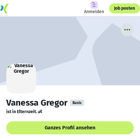
Job posten
Anmelden
Vanessa Gregor
Basis
ist in Elternzeit. 👶
Ganzes Profil ansehen