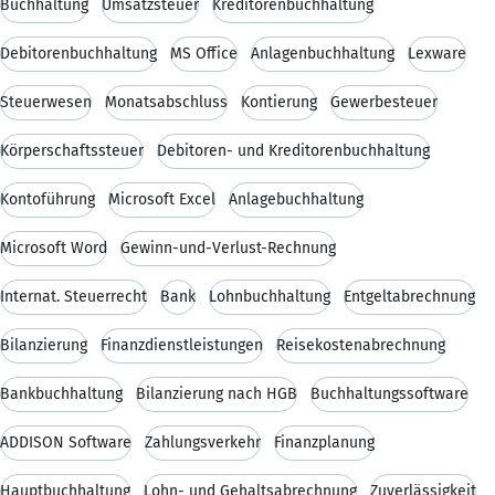
Buchhaltung
Umsatzsteuer
Kreditorenbuchhaltung
Debitorenbuchhaltung
MS Office
Anlagenbuchhaltung
Lexware
Steuerwesen
Monatsabschluss
Kontierung
Gewerbesteuer
Körperschaftssteuer
Debitoren- und Kreditorenbuchhaltung
Kontoführung
Microsoft Excel
Anlagebuchhaltung
Microsoft Word
Gewinn-und-Verlust-Rechnung
Internat. Steuerrecht
Bank
Lohnbuchhaltung
Entgeltabrechnung
Bilanzierung
Finanzdienstleistungen
Reisekostenabrechnung
Bankbuchhaltung
Bilanzierung nach HGB
Buchhaltungssoftware
ADDISON Software
Zahlungsverkehr
Finanzplanung
Hauptbuchhaltung
Lohn- und Gehaltsabrechnung
Zuverlässigkeit