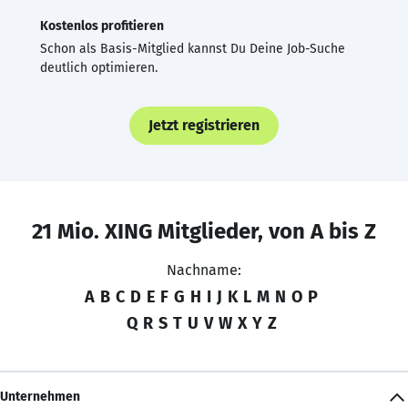
Kostenlos profitieren
Schon als Basis-Mitglied kannst Du Deine Job-Suche
deutlich optimieren.
Jetzt registrieren
21 Mio. XING Mitglieder, von A bis Z
Nachname:
A
B
C
D
E
F
G
H
I
J
K
L
M
N
O
P
Q
R
S
T
U
V
W
X
Y
Z
Unternehmen