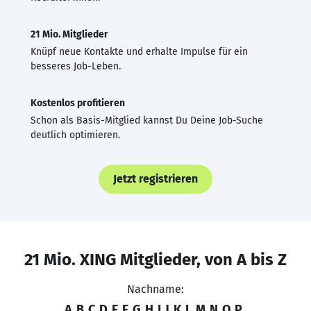
21 Mio. Mitglieder
Knüpf neue Kontakte und erhalte Impulse für ein
besseres Job-Leben.
Kostenlos profitieren
Schon als Basis-Mitglied kannst Du Deine Job-Suche
deutlich optimieren.
Jetzt registrieren
21 Mio. XING Mitglieder, von A bis Z
Nachname:
A
B
C
D
E
F
G
H
I
J
K
L
M
N
O
P