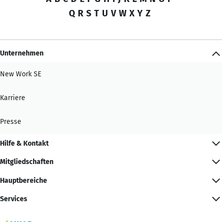
Q
R
S
T
U
V
W
X
Y
Z
Unternehmen
New Work SE
Karriere
Presse
Hilfe & Kontakt
Mitgliedschaften
Hauptbereiche
Services