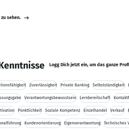
e zu sehen.
Kenntnisse
Logg Dich jetzt ein, um das ganze Prof
ionsfähigkeit
Zuverlässigkeit
Private Banking
Selbstständigkeit
assungsgabe
Verantwortungsbewusstsein
Lernbereitschaft
Kontaktf
tivation
Pünktlichkeit
Soziale Kompetenz
Einzelhandel
Verkauf
onalführung
Kundenorientierung
Eigenverantwortung
Technisches 