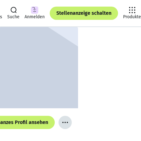
Stellenanzeige schalten
ts
Suche
Anmelden
Produkte
anzes Profil ansehen