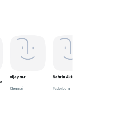
vijay m.r
Nahrin Aktug
Philip Sommer
nt
---
---
Filialleiter
Chennai
Paderborn
Gütersloh