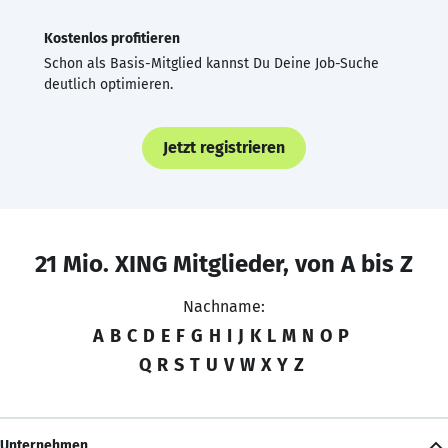
Kostenlos profitieren
Schon als Basis-Mitglied kannst Du Deine Job-Suche
deutlich optimieren.
Jetzt registrieren
21 Mio. XING Mitglieder, von A bis Z
Nachname:
A
B
C
D
E
F
G
H
I
J
K
L
M
N
O
P
Q
R
S
T
U
V
W
X
Y
Z
Unternehmen