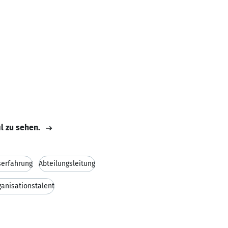
il zu sehen.
serfahrung
Abteilungsleitung
ganisationstalent