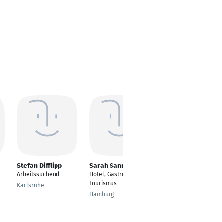
Stefan Difflipp
Sarah Sannmann
Dominik Zeier
Arbeitssuchend
Hotel, Gastronomie,
Einzelhandelskaufma
Tourismus
nn
Karlsruhe
Hamburg
Schopfheim