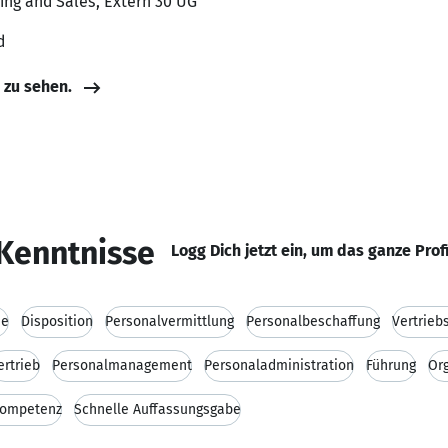
ting and Sales, Extern 30 UG
d
e zu sehen.
Kenntnisse
Logg Dich jetzt ein, um das ganze Prof
ie
Disposition
Personalvermittlung
Personalbeschaffung
Vertrieb
ertrieb
Personalmanagement
Personaladministration
Führung
Or
kompetenz
Schnelle Auffassungsgabe