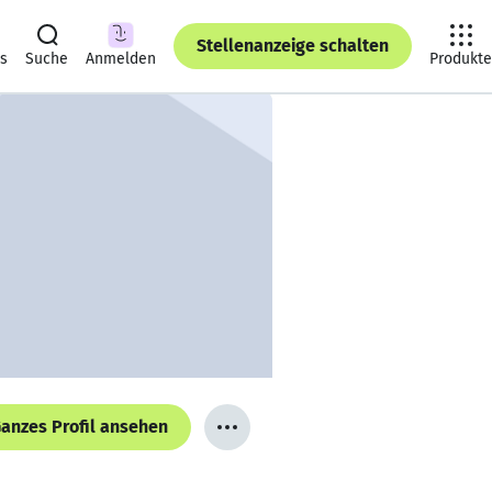
Stellenanzeige schalten
ts
Suche
Anmelden
Produkte
anzes Profil ansehen