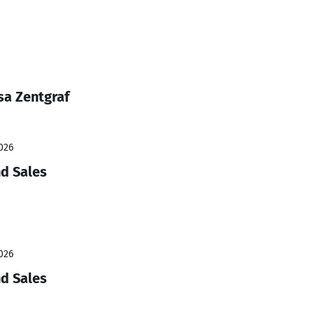
sa Zentgraf
026
nd Sales
026
nd Sales