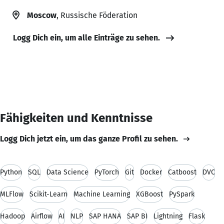
Moscow
, Russische Föderation
Logg Dich ein, um alle Einträge zu sehen.
Fähigkeiten und Kenntnisse
Logg Dich jetzt ein, um das ganze Profil zu sehen.
Python
SQL
Data Science
PyTorch
Git
Docker
Catboost
DVC
MLFlow
Scikit-Learn
Machine Learning
XGBoost
PySpark
Hadoop
Airflow
AI
NLP
SAP HANA
SAP BI
Lightning
Flask