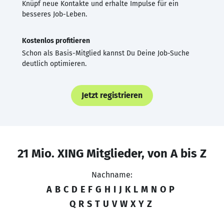
Knüpf neue Kontakte und erhalte Impulse für ein
besseres Job-Leben.
Kostenlos profitieren
Schon als Basis-Mitglied kannst Du Deine Job-Suche
deutlich optimieren.
Jetzt registrieren
21 Mio. XING Mitglieder, von A bis Z
Nachname:
A
B
C
D
E
F
G
H
I
J
K
L
M
N
O
P
Q
R
S
T
U
V
W
X
Y
Z