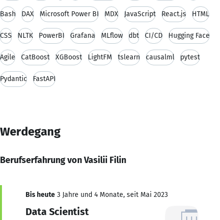
Bash
DAX
Microsoft Power BI
MDX
JavaScript
React.js
HTML
CSS
NLTK
PowerBI
Grafana
MLflow
dbt
CI/CD
Hugging Face
Agile
CatBoost
XGBoost
LightFM
tslearn
causalml
pytest
Pydantic
FastAPI
Werdegang
Berufserfahrung von Vasilii Filin
Bis heute
3 Jahre und 4 Monate, seit Mai 2023
Data Scientist