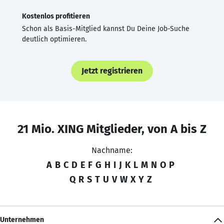
Kostenlos profitieren
Schon als Basis-Mitglied kannst Du Deine Job-Suche
deutlich optimieren.
Jetzt registrieren
21 Mio. XING Mitglieder, von A bis Z
Nachname:
A
B
C
D
E
F
G
H
I
J
K
L
M
N
O
P
Q
R
S
T
U
V
W
X
Y
Z
Unternehmen