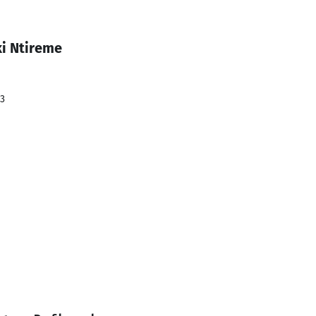
ki Ntireme
23