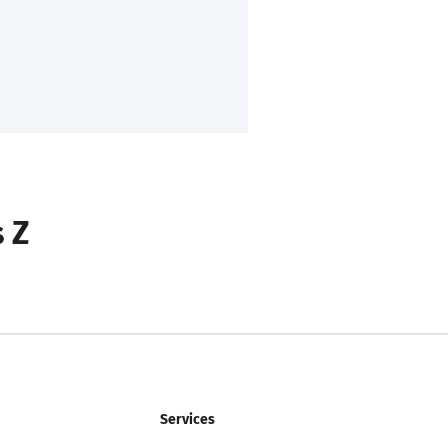
s Z
Services