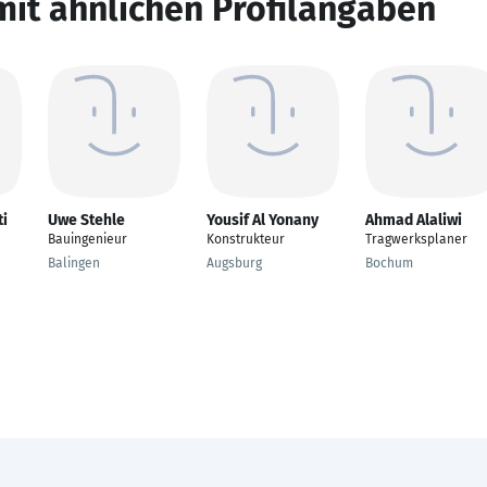
mit ähnlichen Profilangaben
ti
Uwe Stehle
Yousif Al Yonany
Ahmad Alaliwi
Bauingenieur
Konstrukteur
Tragwerksplaner
Balingen
Augsburg
Bochum