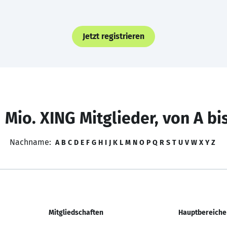
Jetzt registrieren
 Mio. XING Mitglieder, von A bi
Nachname:
A
B
C
D
E
F
G
H
I
J
K
L
M
N
O
P
Q
R
S
T
U
V
W
X
Y
Z
Mitgliedschaften
Hauptbereiche