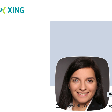
Vasiliki Ntireme
B
Angestellt, Community Engi