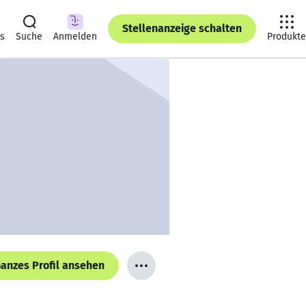
Stellenanzeige schalten
ts
Suche
Anmelden
Produkte
anzes Profil ansehen