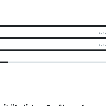
C2 (
C2 (