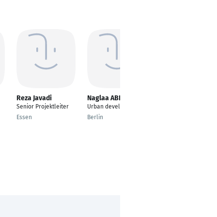
Reza Javadi
Naglaa ABBAS
TEWELDE Habteab
Senior Projektleiter
Urban development
Bauingenieurwesen
Essen
Berlin
Memmingen