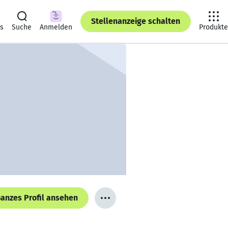
Stellenanzeige schalten
ts
Suche
Anmelden
Produkte
anzes Profil ansehen