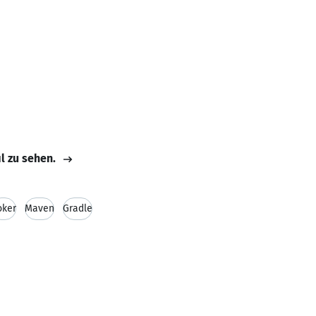
il zu sehen.
oker
Maven
Gradle