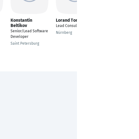
Konstantin
Lorand Toro
Belhassen Ouerghi
Beltikov
Lead Consultant Java
Lead Software
Senior/Lead Software
Engineer
Nürnberg
Developer
Nox NachtExpress
Saint Petersburg