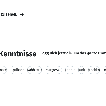
e zu sehen.
Kenntnisse
Logg Dich jetzt ein, um das ganze Prof
rnate
Liquibase
RabbitMQ
PostgreSQL
Vaadin
JUnit
Mockito
D