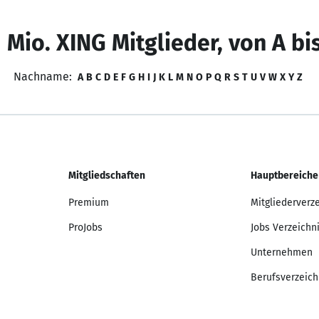
 Mio. XING Mitglieder, von A bi
Nachname:
A
B
C
D
E
F
G
H
I
J
K
L
M
N
O
P
Q
R
S
T
U
V
W
X
Y
Z
Mitgliedschaften
Hauptbereiche
Premium
Mitgliederverz
ProJobs
Jobs Verzeichn
Unternehmen
Berufsverzeich