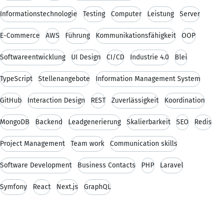
Informationstechnologie
Testing
Computer
Leistung
Server
E-Commerce
AWS
Führung
Kommunikationsfähigkeit
OOP
Softwareentwicklung
UI Design
CI/CD
Industrie 4.0
Blei
TypeScript
Stellenangebote
Information Management System
GitHub
Interaction Design
REST
Zuverlässigkeit
Koordination
MongoDB
Backend
Leadgenerierung
Skalierbarkeit
SEO
Redis
Project Management
Team work
Communication skills
Software Development
Business Contacts
PHP
Laravel
Symfony
React
Next.js
GraphQL