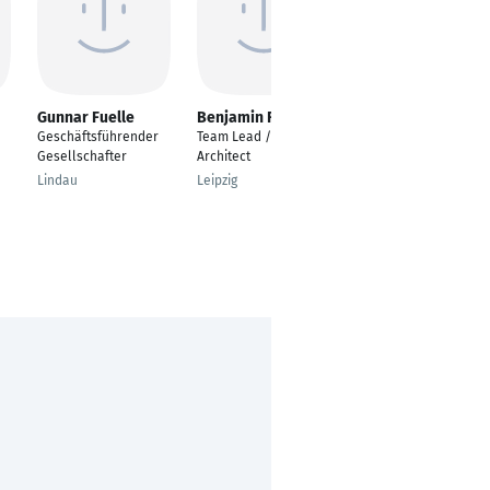
Gunnar Fuelle
Benjamin Radtke
Sebastian Henne
Geschäftsführender
Team Lead / Solution
Geschäftsführer
Gesellschafter
Architect
Hamburg
Lindau
Leipzig