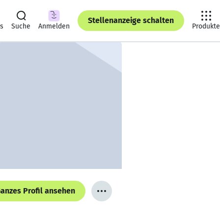
Stellenanzeige schalten
ts
Suche
Anmelden
Produkte
anzes Profil ansehen