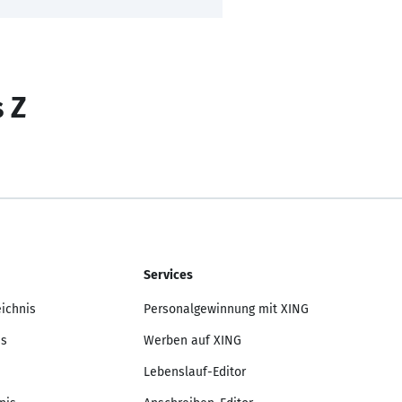
s Z
Services
eichnis
Personalgewinnung mit XING
is
Werben auf XING
Lebenslauf-Editor