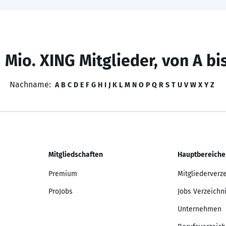
 Mio. XING Mitglieder, von A bi
Nachname:
A
B
C
D
E
F
G
H
I
J
K
L
M
N
O
P
Q
R
S
T
U
V
W
X
Y
Z
Mitgliedschaften
Hauptbereiche
Premium
Mitgliederverz
ProJobs
Jobs Verzeichn
Unternehmen