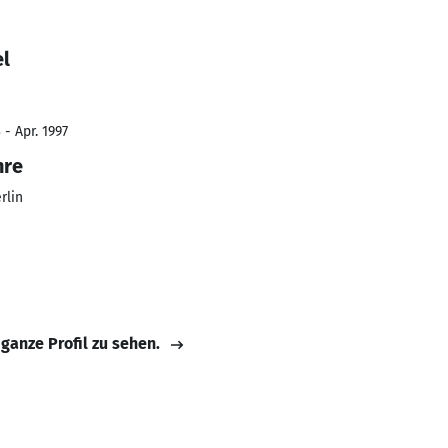
el
 - Apr. 1997
hre
rlin
 ganze Profil zu sehen.