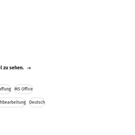
il zu sehen.
affung
MS Office
chbearbeitung
Deutsch