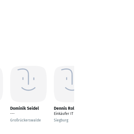
Dominik Seidel
Dennis Roland
Markus Buck
---
Einkäufer IT
Betriebswirtschaftsle
hre
Großrückerswalde
Siegburg
München