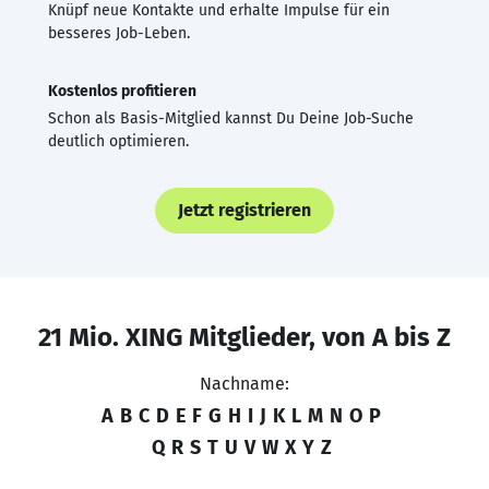
Knüpf neue Kontakte und erhalte Impulse für ein
besseres Job-Leben.
Kostenlos profitieren
Schon als Basis-Mitglied kannst Du Deine Job-Suche
deutlich optimieren.
Jetzt registrieren
21 Mio. XING Mitglieder, von A bis Z
Nachname:
A
B
C
D
E
F
G
H
I
J
K
L
M
N
O
P
Q
R
S
T
U
V
W
X
Y
Z