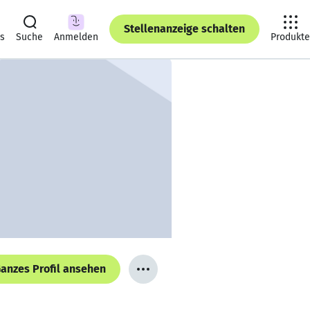
Stellenanzeige schalten
ts
Suche
Anmelden
Produkte
anzes Profil ansehen