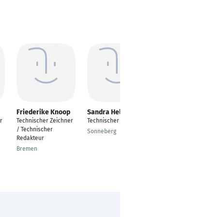
Friederike Knoop
Sandra Helk
Jana Rothenberger
r
Technischer Zeichner
Technischer Zeichner
---
/ Technischer
Sonneberg
Heidelberg
Redakteur
Bremen