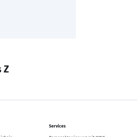
s Z
Services