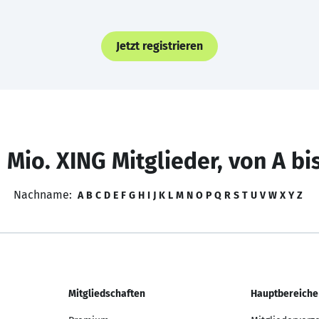
Jetzt registrieren
 Mio. XING Mitglieder, von A bi
Nachname:
A
B
C
D
E
F
G
H
I
J
K
L
M
N
O
P
Q
R
S
T
U
V
W
X
Y
Z
Mitgliedschaften
Hauptbereiche