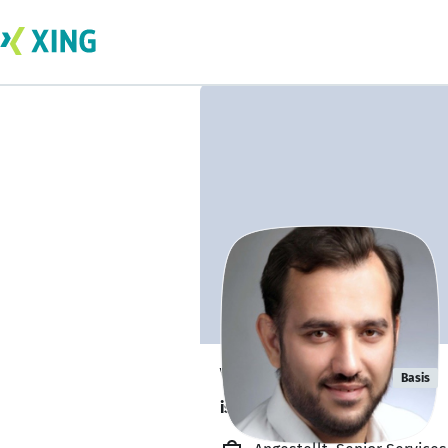
Veysel Gedik
Basis
ist offen für Projekte. 🔎