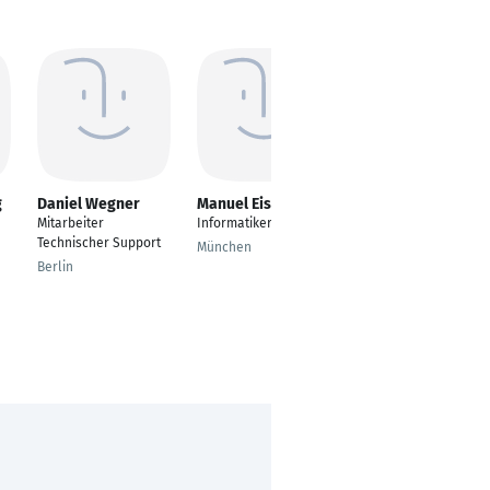
g
Daniel Wegner
Manuel Eisenreich
Stephanie Deutsch
Mitarbeiter
Informatiker
Versicherungssachbe
Technischer Support
arbeiterin
München
Berlin
Hamm