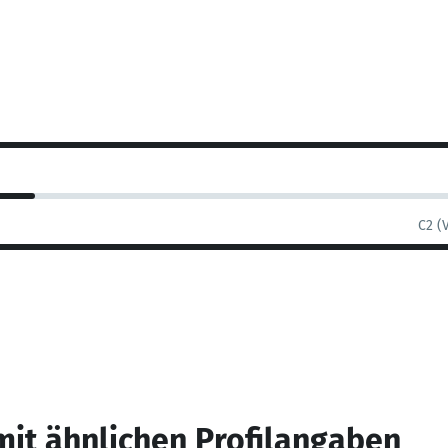
C2 (
mit ähnlichen Profilangaben