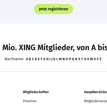
Jetzt registrieren
 Mio. XING Mitglieder, von A bi
Nachname:
A
B
C
D
E
F
G
H
I
J
K
L
M
N
O
P
Q
R
S
T
U
V
W
X
Y
Z
Mitgliedschaften
Hauptbereiche
Premium
Mitgliederverz