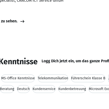
specialist, CANCOM ICT Service GmbH
e zu sehen.
Kenntnisse
Logg Dich jetzt ein, um das ganze Prof
MS-Office Kenntnisse
Telekommunikation
Führerschein Klasse B
.
Beratung
Deutsch
Kundenservice
Kundenbetreuung
Microsoft Ex