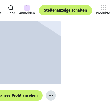
Stellenanzeige schalten
ts
Suche
Anmelden
Produkte
anzes Profil ansehen