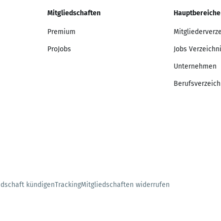
Mitgliedschaften
Hauptbereiche
Premium
Mitgliederverz
ProJobs
Jobs Verzeichn
Unternehmen
Berufsverzeich
edschaft kündigen
Tracking
Mitgliedschaften widerrufen