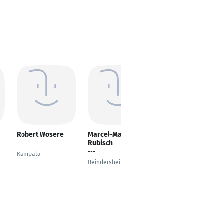
Robert Wosere
Marcel-Matthias
oussama boumlal
Rubisch
---
---
---
Kampala
KENITRA
Beindersheim