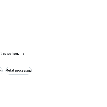
il zu sehen.
on
Metal processing