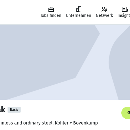
Jobs finden
Unternehmen
Netzwerk
Insigh
ak
Basis
G
tainless and ordinary steel, Köhler + Bovenkamp