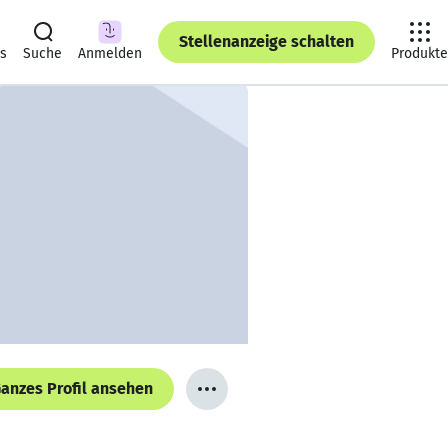
Stellenanzeige schalten
ts
Suche
Anmelden
Produkte
anzes Profil ansehen