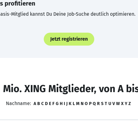
s profitieren
asis-Mitglied kannst Du Deine Job-Suche deutlich optimieren.
Jetzt registrieren
 Mio. XING Mitglieder, von A bi
Nachname:
A
B
C
D
E
F
G
H
I
J
K
L
M
N
O
P
Q
R
S
T
U
V
W
X
Y
Z