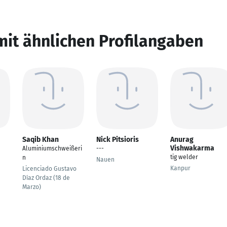
mit ähnlichen Profilangaben
Saqib Khan
Nick Pitsioris
Anurag
Vishwakarma
Aluminiumschweißeri
---
tig welder
n
Nauen
Kanpur
Licenciado Gustavo
Díaz Ordaz (18 de
Marzo)