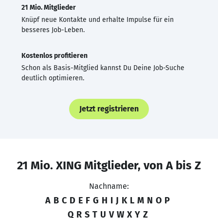
21 Mio. Mitglieder
Knüpf neue Kontakte und erhalte Impulse für ein
besseres Job-Leben.
Kostenlos profitieren
Schon als Basis-Mitglied kannst Du Deine Job-Suche
deutlich optimieren.
Jetzt registrieren
21 Mio. XING Mitglieder, von A bis Z
Nachname:
A
B
C
D
E
F
G
H
I
J
K
L
M
N
O
P
Q
R
S
T
U
V
W
X
Y
Z