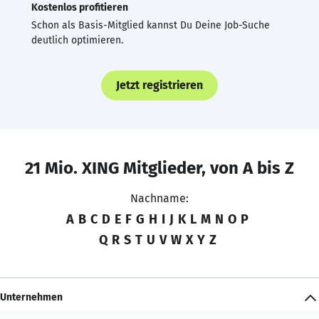
Kostenlos profitieren
Schon als Basis-Mitglied kannst Du Deine Job-Suche
deutlich optimieren.
Jetzt registrieren
21 Mio. XING Mitglieder, von A bis Z
Nachname:
A
B
C
D
E
F
G
H
I
J
K
L
M
N
O
P
Q
R
S
T
U
V
W
X
Y
Z
Unternehmen