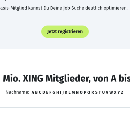
asis-Mitglied kannst Du Deine Job-Suche deutlich optimieren.
Jetzt registrieren
 Mio. XING Mitglieder, von A bi
Nachname:
A
B
C
D
E
F
G
H
I
J
K
L
M
N
O
P
Q
R
S
T
U
V
W
X
Y
Z