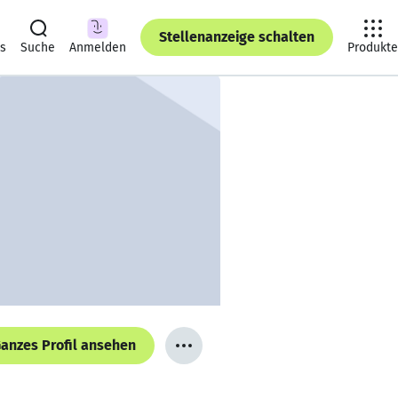
Stellenanzeige schalten
ts
Suche
Anmelden
Produkte
anzes Profil ansehen