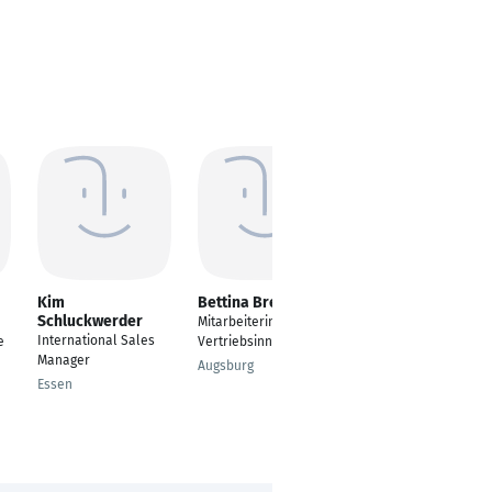
Kim
Bettina Brenner
Rhea Wezel
Schluckwerder
Mitarbeiterin
---
International Sales
e
Vertriebsinnendienst
Renningen
Manager
Augsburg
Essen