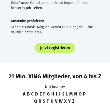
Knüpf neue Kontakte und erhalte Impulse für ein
besseres Job-Leben.
Kostenlos profitieren
Schon als Basis-Mitglied kannst Du Deine Job-Suche
deutlich optimieren.
Jetzt registrieren
21 Mio. XING Mitglieder, von A bis Z
Nachname:
A
B
C
D
E
F
G
H
I
J
K
L
M
N
O
P
Q
R
S
T
U
V
W
X
Y
Z