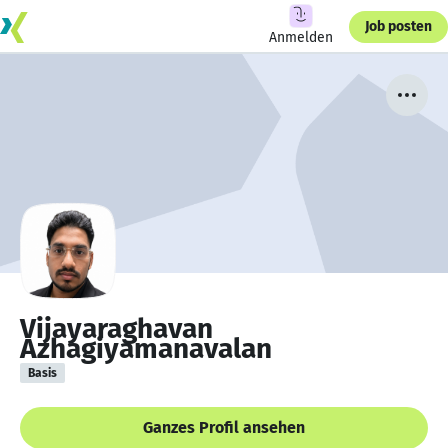
Job posten
Anmelden
Vijayaraghavan
Azhagiyamanavalan
Basis
Ganzes Profil ansehen