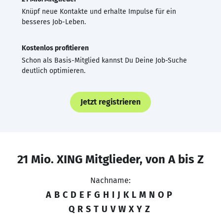
Knüpf neue Kontakte und erhalte Impulse für ein
besseres Job-Leben.
Kostenlos profitieren
Schon als Basis-Mitglied kannst Du Deine Job-Suche
deutlich optimieren.
Jetzt registrieren
21 Mio. XING Mitglieder, von A bis Z
Nachname:
A
B
C
D
E
F
G
H
I
J
K
L
M
N
O
P
Q
R
S
T
U
V
W
X
Y
Z