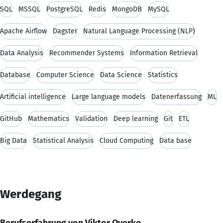
SQL
MSSQL
PostgreSQL
Redis
MongoDB
MySQL
Apache Airflow
Dagster
Natural Language Processing (NLP)
Data Analysis
Recommender Systems
Information Retrieval
Database
Computer Science
Data Science
Statistics
Artificial intelligence
Large language models
Datenerfassung
ML
GitHub
Mathematics
Validation
Deep learning
Git
ETL
Big Data
Statistical Analysis
Cloud Computing
Data base
Werdegang
Berufserfahrung von Viktor Overko