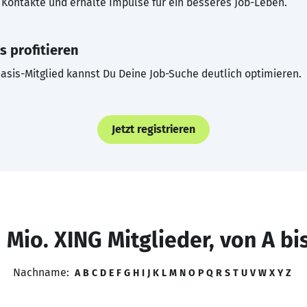
Kontakte und erhalte Impulse für ein besseres Job-Leben.
s profitieren
asis-Mitglied kannst Du Deine Job-Suche deutlich optimieren.
Jetzt registrieren
 Mio. XING Mitglieder, von A bi
Nachname:
A
B
C
D
E
F
G
H
I
J
K
L
M
N
O
P
Q
R
S
T
U
V
W
X
Y
Z