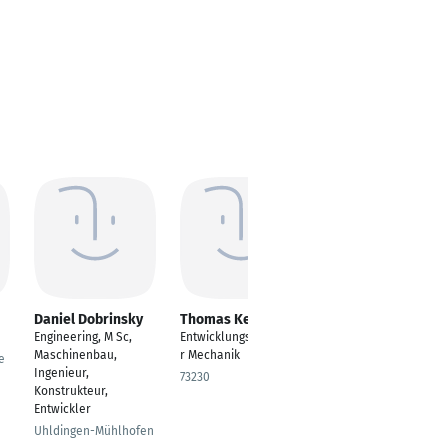
Daniel Dobrinsky
Thomas Keil
Florian Krause
Engineering, M Sc,
Entwicklungsingenieu
Wissenschaftlerin
Maschinenbau,
r Mechanik
e
Wolfsburg
Ingenieur,
73230
Konstrukteur,
Entwickler
Uhldingen-Mühlhofen