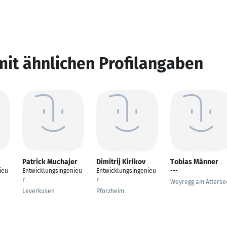
mit ähnlichen Profilangaben
Patrick Muchajer
Dimitrij Kirikov
Tobias Männer
ieu
Entwicklungsingenieu
Entwicklungsingenieu
---
r
r
Weyregg am Atterse
Leverkusen
Pforzheim