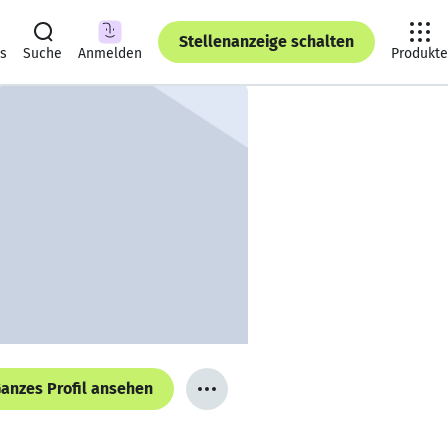
Stellenanzeige schalten
ts
Suche
Anmelden
Produkte
anzes Profil ansehen