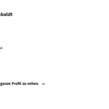
obaldt
al
 ganze Profil zu sehen.