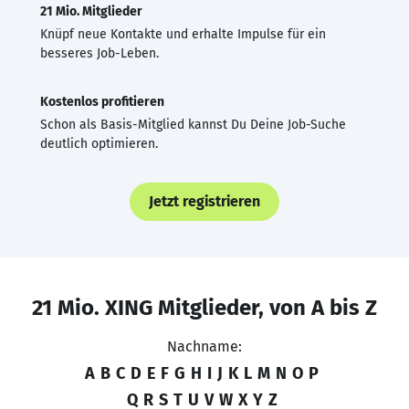
21 Mio. Mitglieder
Knüpf neue Kontakte und erhalte Impulse für ein
besseres Job-Leben.
Kostenlos profitieren
Schon als Basis-Mitglied kannst Du Deine Job-Suche
deutlich optimieren.
Jetzt registrieren
21 Mio. XING Mitglieder, von A bis Z
Nachname:
A
B
C
D
E
F
G
H
I
J
K
L
M
N
O
P
Q
R
S
T
U
V
W
X
Y
Z