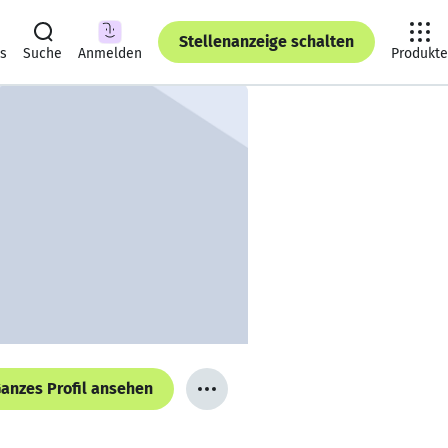
Stellenanzeige schalten
ts
Suche
Anmelden
Produkte
anzes Profil ansehen