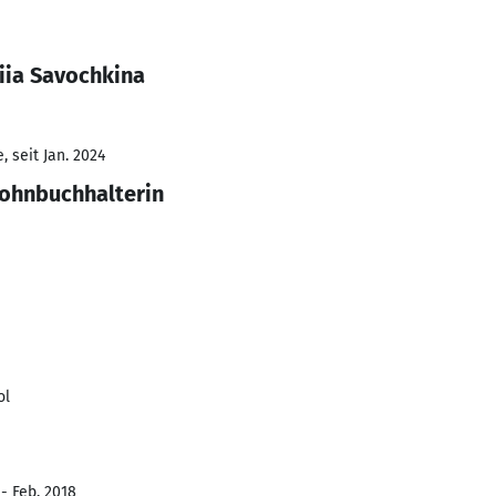
iia Savochkina
 seit Jan. 2024
Lohnbuchhalterin
ol
 - Feb. 2018