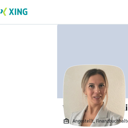
Viktoriia Savochk
Angestellt, Finanzbuchha