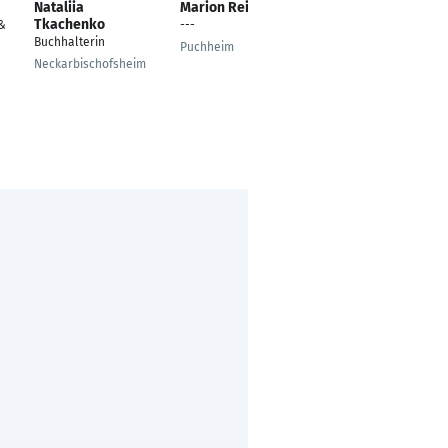
Nataliia
Marion Reiber
Oxana Wilmsen
Tkachenko
 &
---
Lohnbuchhalterin
Buchhalterin
Puchheim
Kamp-Lintfort
Neckarbischofsheim