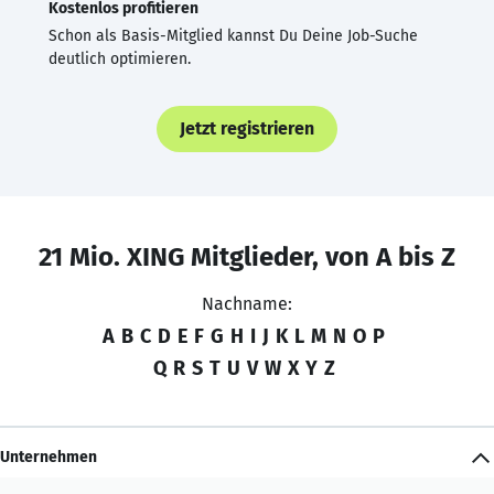
Kostenlos profitieren
Schon als Basis-Mitglied kannst Du Deine Job-Suche
deutlich optimieren.
Jetzt registrieren
21 Mio. XING Mitglieder, von A bis Z
Nachname:
A
B
C
D
E
F
G
H
I
J
K
L
M
N
O
P
Q
R
S
T
U
V
W
X
Y
Z
Unternehmen