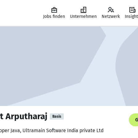
Jobs finden
Unternehmen
Netzwerk
Insigh
rt Arputharaj
Basis
G
oper Java, Ultramain Software India private Ltd