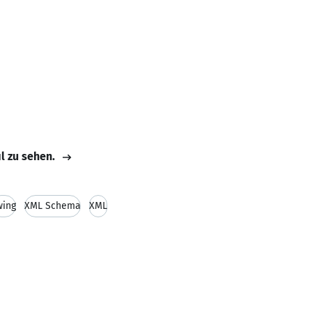
il zu sehen.
wing
XML Schema
XML