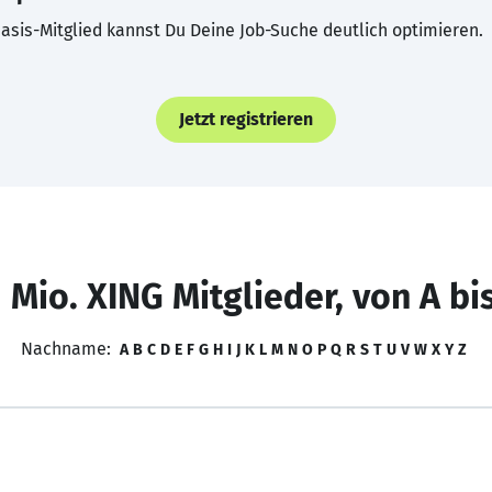
asis-Mitglied kannst Du Deine Job-Suche deutlich optimieren.
Jetzt registrieren
 Mio. XING Mitglieder, von A bi
Nachname:
A
B
C
D
E
F
G
H
I
J
K
L
M
N
O
P
Q
R
S
T
U
V
W
X
Y
Z