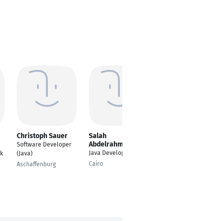
Christoph Sauer
Salah
MOHAMED
Abdelrahman
BARAKAT
Software Developer
Java Developer
Software Developer
ik
(Java)
Java
Cairo
Aschaffenburg
Alexandria