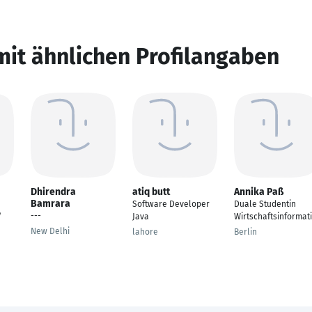
mit ähnlichen Profilangaben
Dhirendra
atiq butt
Annika Paß
Bamrara
Software Developer
Duale Studentin
---
/
Java
Wirtschaftsinformat
New Delhi
lahore
Berlin