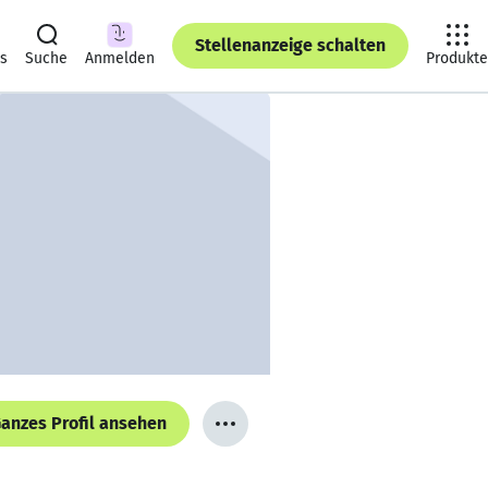
Stellenanzeige schalten
ts
Suche
Anmelden
Produkte
anzes Profil ansehen