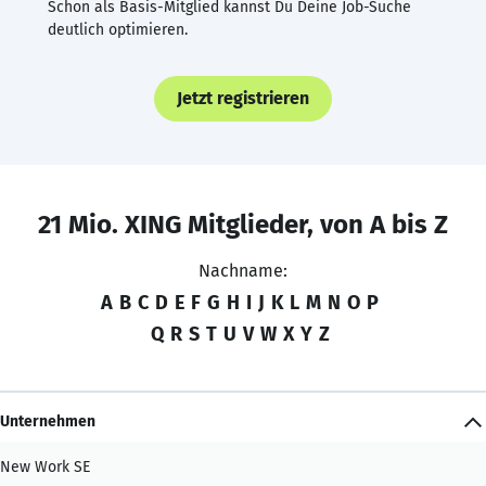
Schon als Basis-Mitglied kannst Du Deine Job-Suche
deutlich optimieren.
Jetzt registrieren
21 Mio. XING Mitglieder, von A bis Z
Nachname:
A
B
C
D
E
F
G
H
I
J
K
L
M
N
O
P
Q
R
S
T
U
V
W
X
Y
Z
Unternehmen
New Work SE