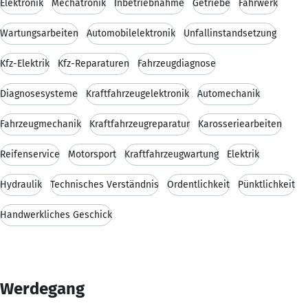
Elektronik
Mechatronik
Inbetriebnahme
Getriebe
Fahrwerk
Wartungsarbeiten
Automobilelektronik
Unfallinstandsetzung
Kfz-Elektrik
Kfz-Reparaturen
Fahrzeugdiagnose
Diagnosesysteme
Kraftfahrzeugelektronik
Automechanik
Fahrzeugmechanik
Kraftfahrzeugreparatur
Karosseriearbeiten
Reifenservice
Motorsport
Kraftfahrzeugwartung
Elektrik
Hydraulik
Technisches Verständnis
Ordentlichkeit
Pünktlichkeit
Handwerkliches Geschick
Werdegang