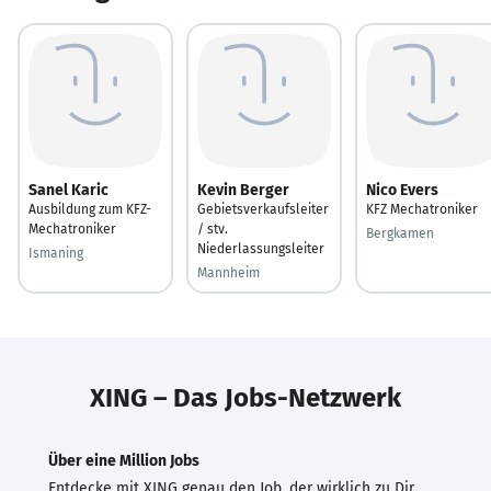
Sanel Karic
Kevin Berger
Nico Evers
Ausbildung zum KFZ-
Gebietsverkaufsleiter
KFZ Mechatroniker
Mechatroniker
/ stv.
Bergkamen
Niederlassungsleiter
Ismaning
Mannheim
XING – Das Jobs-Netzwerk
Über eine Million Jobs
Entdecke mit XING genau den Job, der wirklich zu Dir