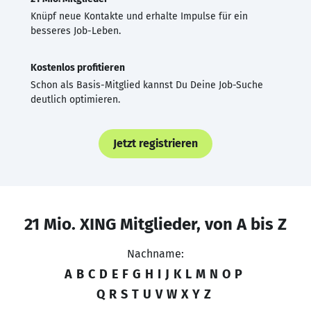
Knüpf neue Kontakte und erhalte Impulse für ein
besseres Job-Leben.
Kostenlos profitieren
Schon als Basis-Mitglied kannst Du Deine Job-Suche
deutlich optimieren.
Jetzt registrieren
21 Mio. XING Mitglieder, von A bis Z
Nachname:
A
B
C
D
E
F
G
H
I
J
K
L
M
N
O
P
Q
R
S
T
U
V
W
X
Y
Z