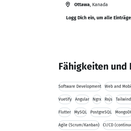
Ottawa
, Kanada
Logg Dich ein, um alle Einträg
Fähigkeiten und 
Software Development
Web and Mobi
Vuetify
Angular
Ngrx
Rxjs
Tailwin
Flutter
MySQL
PostgreSQL
MongoD
Agile (Scrum/Kanban)
CI/CD (continu