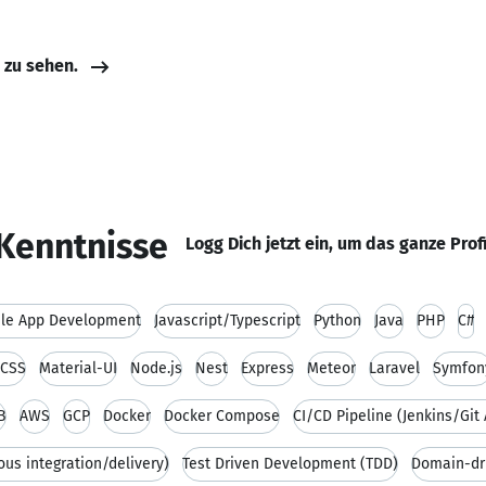
e zu sehen.
Kenntnisse
Logg Dich jetzt ein, um das ganze Prof
le App Development
Javascript/Typescript
Python
Java
PHP
C#
dCSS
Material-UI
Node.js
Nest
Express
Meteor
Laravel
Symfon
B
AWS
GCP
Docker
Docker Compose
CI/CD Pipeline (Jenkins/Git 
ous integration/delivery)
Test Driven Development (TDD)
Domain-dr