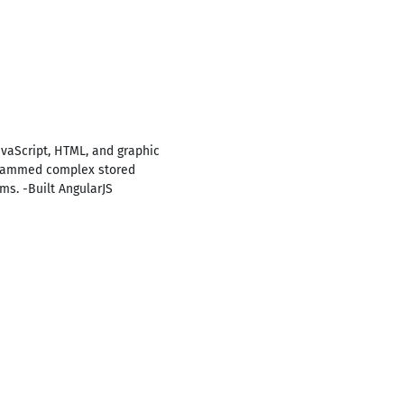
avaScript, HTML, and graphic
ogrammed complex stored
ms. -Built AngularJS