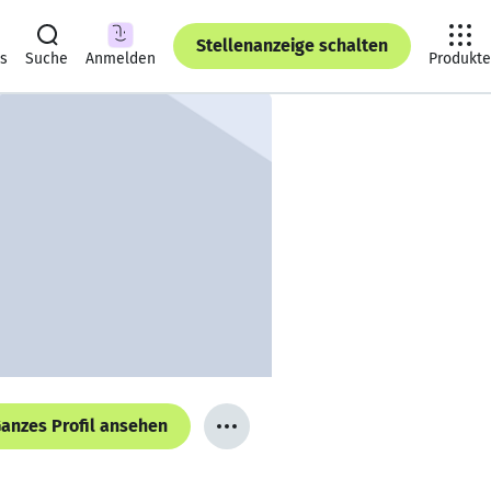
Stellenanzeige schalten
ts
Suche
Anmelden
Produkte
anzes Profil ansehen