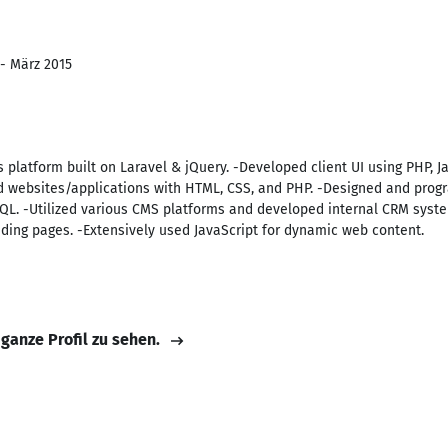
 - März 2015
s platform built on Laravel & jQuery. -Developed client UI using PHP, J
ed websites/applications with HTML, CSS, and PHP. -Designed and pr
QL. -Utilized various CMS platforms and developed internal CRM syste
ding pages. -Extensively used JavaScript for dynamic web content.
 ganze Profil zu sehen.