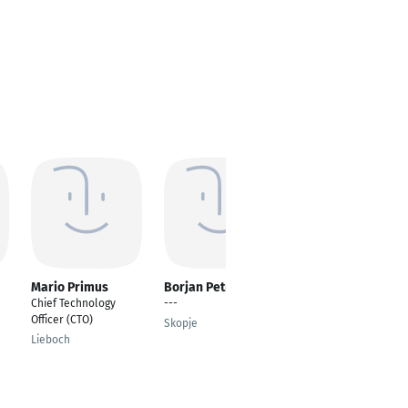
Mario Primus
Borjan Petrovski
Saumyadip Das
Chief Technology
---
Senior Systems
Officer (CTO)
Engineer
Skopje
Lieboch
Stuttgart