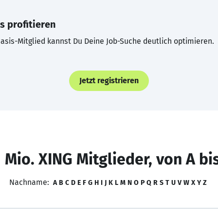
s profitieren
asis-Mitglied kannst Du Deine Job-Suche deutlich optimieren.
Jetzt registrieren
 Mio. XING Mitglieder, von A bi
Nachname:
A
B
C
D
E
F
G
H
I
J
K
L
M
N
O
P
Q
R
S
T
U
V
W
X
Y
Z