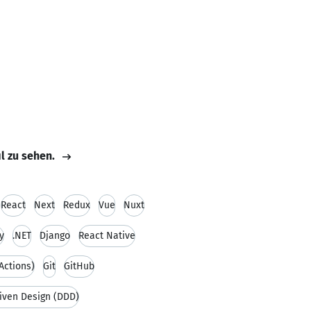
il zu sehen.
React
Next
Redux
Vue
Nuxt
y
.NET
Django
React Native
Actions)
Git
GitHub
iven Design (DDD)