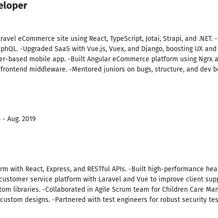
eloper
ravel eCommerce site using React, TypeScript, Jotai, Strapi, and .NET. 
raphQL. -Upgraded SaaS with Vue.js, Vuex, and Django, boosting UX and 
tter-based mobile app. -Built Angular eCommerce platform using Ngrx 
a frontend middleware. -Mentored juniors on bugs, structure, and dev b
 - Aug. 2019
 with React, Express, and RESTful APIs. -Built high-performance heal
 customer service platform with Laravel and Vue to improve client sup
stom libraries. -Collaborated in Agile Scrum team for Children Care M
ustom designs. -Partnered with test engineers for robust security tes