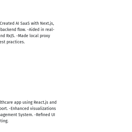
-Created AI SaaS with Next.js,
backend flow. -Aided in real-
and RxJS. -Made local proxy
est practices.
thcare app using React.js and
port. -Enhanced visualizations
anagement System. -Refined UI
ting.