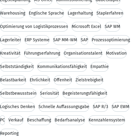
Warehousing
Englische Sprache
Lagerhaltung
Staplerfahren
Optimierung von Logistikprozessen
Microsoft Excel
SAP WM
Lagerleiter
ERP Systeme
SAP MM-WM
SAP
Prozessoptimierung
Kreativität
Führungserfahrung
Organisationstalent
Motivation
Selbstständigkeit
Kommunikationsfähigkeit
Empathie
Belastbarkeit
Ehrlichkeit
Offenheit
Zielstrebigkeit
Selbstbewusstsein
Seriosität
Begeisterungsfähigkeit
Logisches Denken
Schnelle Auffassungsgabe
SAP R/3
SAP EWM
PC
Verkauf
Beschaffung
Bedarfsanalyse
Kennzahlensystem
Reporting