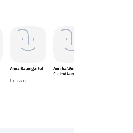
Anna Baumgärtel
Annika Würke
Birgit Heite
---
Content Manager
Business
Development
Hannover
Managerin
Essen