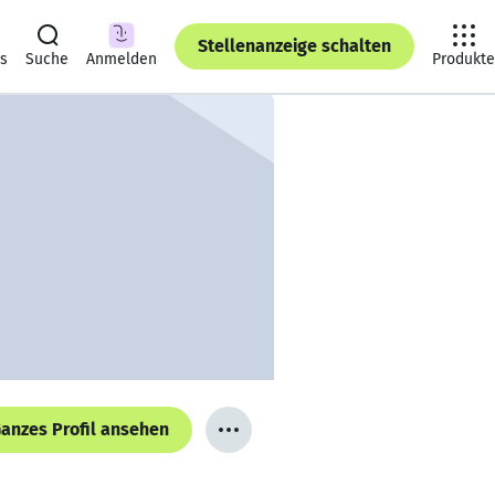
Stellenanzeige schalten
ts
Suche
Anmelden
Produkte
anzes Profil ansehen